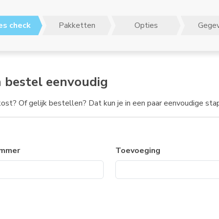
es check
Pakketten
Opties
Gege
n bestel eenvoudig
 kost? Of gelijk bestellen? Dat kun je in een paar eenvoudige st
ummer
Toevoeging